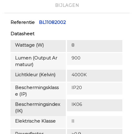
BIJLAGEN
Referentie
BL11082002
Datasheet
Wattage (W)
8
Lumen (output Ar
900
Matuur)
Lichtkleur (Kelvin)
4000K
Beschermingsklass
IP20
E (IP)
Beschermingsindex
IK06
(IK)
Elektrische Klasse
II
Powerfactor
>0.9