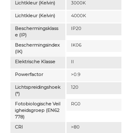
Lichtkleur (Kelvin)
3000K
Lichtkleur (Kelvin)
4000K
Beschermingsklass
IP20
E (IP)
Beschermingsindex
IK06
(IK)
Elektrische Klasse
II
Powerfactor
>0.9
Lichtspreidingshoek
120
(°)
Fotobiologische Veil
RG0
Igheidsgroep (EN62
778)
CRI
>80