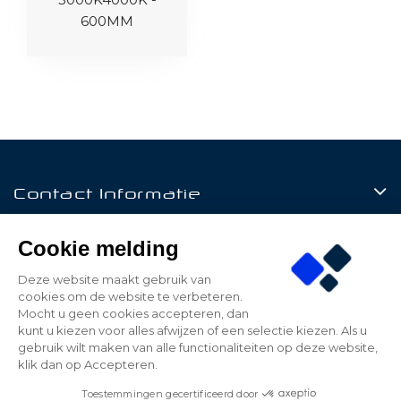
600MM
Contact Informatie
Producten
Cookie melding
Klantenservice
Deze website maakt gebruik van
cookies om de website te verbeteren.
Mijn Account
Mocht u geen cookies accepteren, dan
kunt u kiezen voor alles afwijzen of een selectie kiezen. Als u
gebruik wilt maken van alle functionaliteiten op deze website,
klik dan op Accepteren.
© 2026 - Be Led - All rights reserved - Realized by
Toestemmingen gecertificeerd door