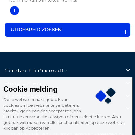
1
UITGEBREID ZOEKEN
Contact Informatie
Producten
Cookie melding
Klantenservice
Deze website maakt gebruik van
cookies om de website te verbeteren.
Mijn Account
Mocht u geen cookies accepteren, dan
kunt u kiezen voor alles afwijzen of een selectie kiezen. Als u
gebruik wilt maken van alle functionaliteiten op deze website,
klik dan op Accepteren.
© 2026 - Be Led - All rights reserved - Realized by