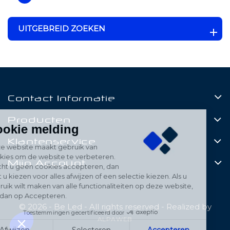
UITGEBREID ZOEKEN
Contact Informatie
Producten
Cookie melding
Klantenservice
Deze website maakt gebruik van
cookies om de website te verbeteren.
Mijn Account
Mocht u geen cookies accepteren, dan
kunt u kiezen voor alles afwijzen of een selectie kiezen. Als u
gebruik wilt maken van alle functionaliteiten op deze website,
klik dan op Accepteren.
© 2026 - Be Led - All rights reserved - Realized by
Toestemmingen gecertificeerd door
ALPAWEB