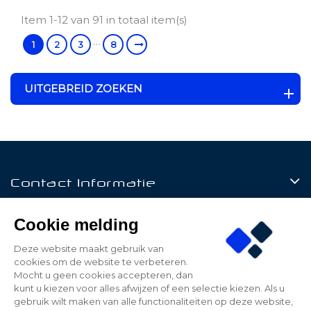
Item 1-12 van 91 in totaal item(s)
…
1
2
3
8
UITGEBREID ZOEKEN
Contact Informatie
Producten
Cookie melding
Klantenservice
Deze website maakt gebruik van
cookies om de website te verbeteren.
Mijn Account
Mocht u geen cookies accepteren, dan
kunt u kiezen voor alles afwijzen of een selectie kiezen. Als u
gebruik wilt maken van alle functionaliteiten op deze website,