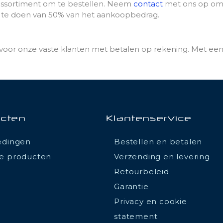
 assortiment om te bestellen. Neem
contact
met ons op om 
ng te doen van 50% van het aankoopbedrag.
voor onze vaste klanten met betalen op rekening. Met een
cten
Klantenservice
edingen
Bestellen en betalen
e producten
Verzending en levering
Retourbeleid
Garantie
Privacy en cookie
statement