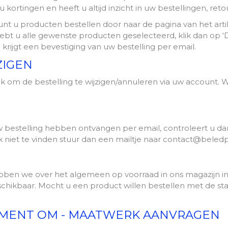
 kortingen en heeft u altijd inzicht in uw bestellingen, re
unt u producten bestellen door naar de pagina van het arti
Hebt u alle gewenste producten geselecteerd, klik dan op ‘
rijgt een bevestiging van uw bestelling per email.
ZIGEN
jk om de bestelling te wijzigen/annuleren via uw account. W
uw bestelling hebben ontvangen per email, controleert u
niet te vinden stuur dan een mailtje naar contact@beledpr
bben we over het algemeen op voorraad in ons magazijn i
chikbaar. Mocht u een product willen bestellen met de st
IMENT OM - MAATWERK AANVRAGEN