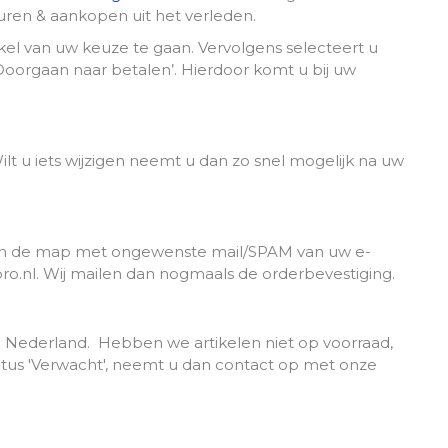
touren & aankopen uit het verleden.
kel van uw keuze te gaan. Vervolgens selecteert u
Doorgaan naar betalen’. Hierdoor komt u bij uw
ilt u iets wijzigen neemt u dan zo snel mogelijk na uw
 dan de map met ongewenste mail/SPAM van uw e-
o.nl. Wij mailen dan nogmaals de orderbevestiging.
n Nederland.
Hebben we artikelen niet op voorraad,
atus 'Verwacht', neemt u dan contact op met onze