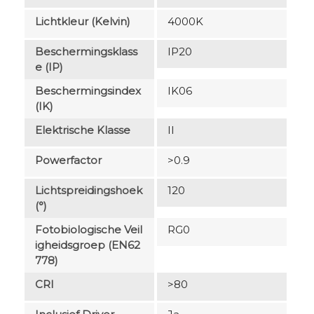
Lichtkleur (Kelvin)
4000K
Beschermingsklass
IP20
E (IP)
Beschermingsindex
IK06
(IK)
Elektrische Klasse
II
Powerfactor
>0.9
Lichtspreidingshoek
120
(°)
Fotobiologische Veil
RG0
Igheidsgroep (EN62
778)
CRI
>80