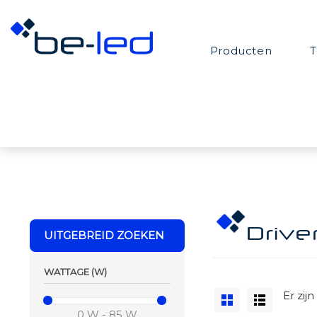
Producten
T
UITGEBREID ZOEKEN
Drive
WATTAGE (W)
Er zij
0 W - 85 W