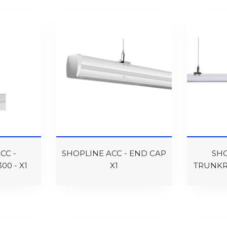
CC -
SHOPLINE ACC - END CAP
SHO
00 - X1
X1
TRUNKRA