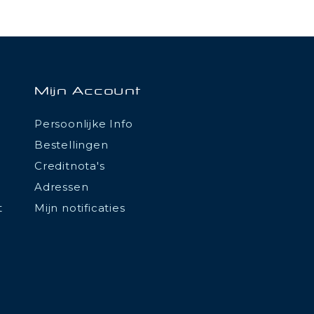
Mijn Account
Persoonlijke Info
Bestellingen
Creditnota's
Adressen
t
Mijn notificaties
tations. Personnalisez vos préférences pour contrôler la manière don