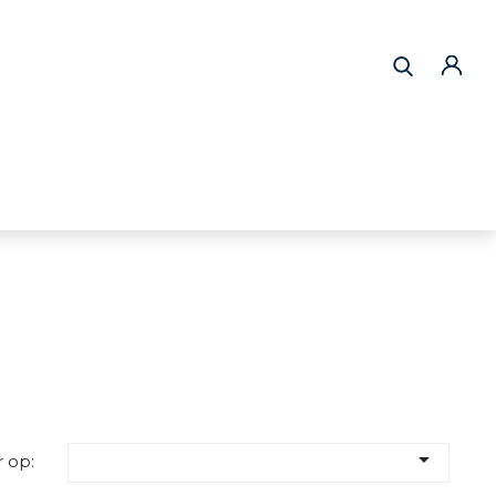

 op: