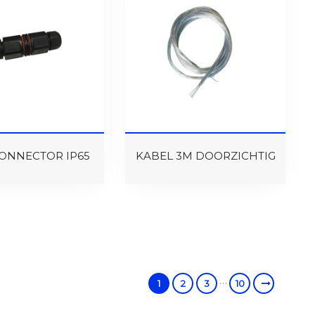
CONNECTOR IP65
KABEL 3M DOORZICHTIG
…
1
2
3
10