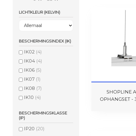
LICHTKLEUR (KELVIN)
BESCHERMINGSINDEX (IK)
IK02
(4)
IK04
(4)
IK06
(5)
IK07
(1)
IK08
(7)
SHOPLINE A
IK10
(4)
OPHANGSET - 3
BESCHERMINGSKLASSE
(IP)
IP20
(20)