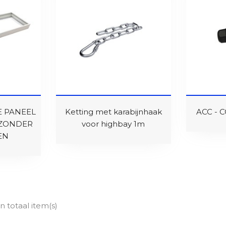
 PANEEL
Ketting met karabijnhaak
ACC - 
 ZONDER
voor highbay 1m
EN
in totaal item(s)