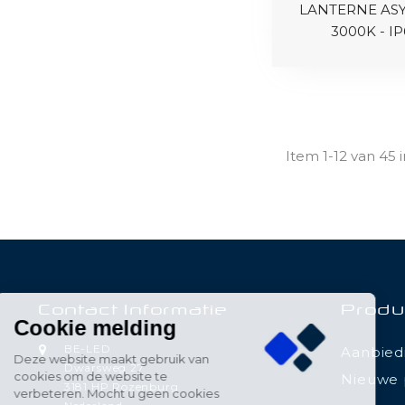
LANTERNE ASY
3000K - IP
Item 1-12 van 45 i
Contact Informatie
Produ
Cookie melding
BE-LED
Aanbied
Deze website maakt gebruik van
Dwarsweg 27
cookies om de website te
Nieuwe 
3181 HP Rozenburg
verbeteren. Mocht u geen cookies