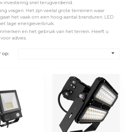
w investering snel terugverdiend.
ng vragen. Het zijn veelal grote terreinen waar
ok gaat het vaak om een hoog aantal branduren. LED
 het lage energieverbruik.
nmerken en het gebruik van het terrein. Heeft u
voor advies.

 op: