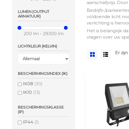
aanschafprijs. Door
Bedrijfs-/parkeerte
LUMEN (OUTPUT
ARMATUUR)
voldoende licht no
verlichting is hierv
Het is belangrijk 
200 lm - 29300 lm
vragen over uw spe
LICHTKLEUR (KELVIN)
Er zij
BESCHERMINGSINDEX (IK)
IK08
(30)
IK10
(13)
BESCHERMINGSKLASSE
(IP)
IP44
(1)