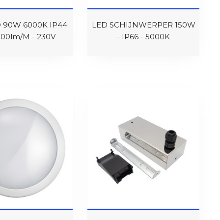
 90W 6000K IP44
LED SCHIJNWERPER 150W
00lm/M - 230V
- IP66 - 5000K