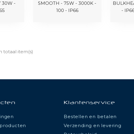
 30W -
SMOOTH - 75W - 3000K -
BULKHEA
65
100 - IP66
- IP6
n totaal item(s)
cten
Klantenservice
ingen
Bestellen en betalen
producten
Verzending en levering