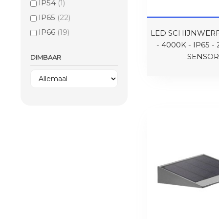
IP54
(1)
IP65
(22)
IP66
(19)
LED SCHIJNWERP
- 4000K - IP65 -
SENSOR
DIMBAAR