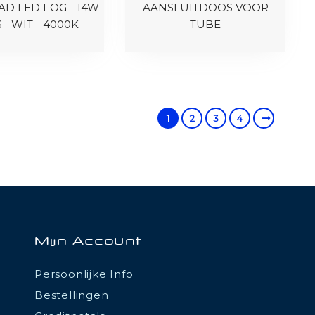
D LED FOG - 14W
AANSLUITDOOS VOOR
6 - WIT - 4000K
TUBE
1
2
3
4
Mijn Account
Persoonlijke Info
Bestellingen