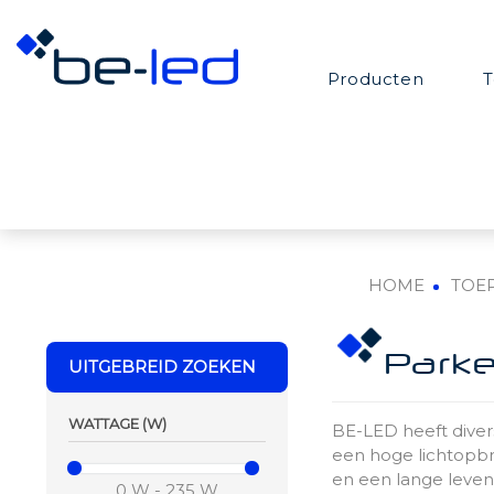
Producten
T
HOME
TOE
UITGEBREID ZOEKEN
Parke
WATTAGE (W)
BE-LED heeft diver
een hoge lichtopbr
en een lange leven
0 W - 235 W