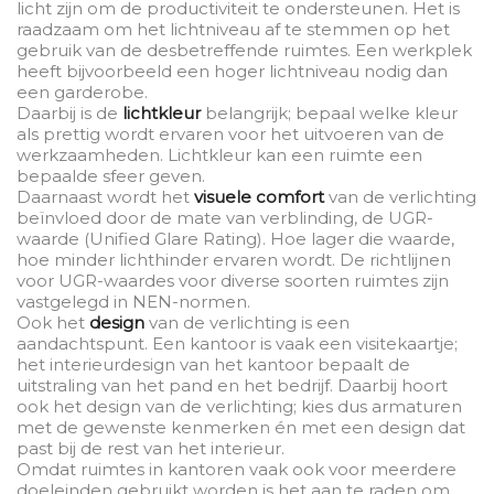
licht zijn om de productiviteit te ondersteunen. Het is
raadzaam om het lichtniveau af te stemmen op het
gebruik van de desbetreffende ruimtes. Een werkplek
heeft bijvoorbeeld een hoger lichtniveau nodig dan
een garderobe.
Daarbij is de
lichtkleur
belangrijk; bepaal welke kleur
als prettig wordt ervaren voor het uitvoeren van de
werkzaamheden. Lichtkleur kan een ruimte een
bepaalde sfeer geven.
Daarnaast wordt het
visuele comfort
van de verlichting
beïnvloed door de mate van verblinding, de UGR-
waarde (Unified Glare Rating). Hoe lager die waarde,
hoe minder lichthinder ervaren wordt. De richtlijnen
voor UGR-waardes voor diverse soorten ruimtes zijn
vastgelegd in NEN-normen.
Ook het
design
van de verlichting is een
aandachtspunt. Een kantoor is vaak een visitekaartje;
het interieurdesign van het kantoor bepaalt de
uitstraling van het pand en het bedrijf. Daarbij hoort
ook het design van de verlichting; kies dus armaturen
met de gewenste kenmerken én met een design dat
past bij de rest van het interieur.
Omdat ruimtes in kantoren vaak ook voor meerdere
doeleinden gebruikt worden is het aan te raden om