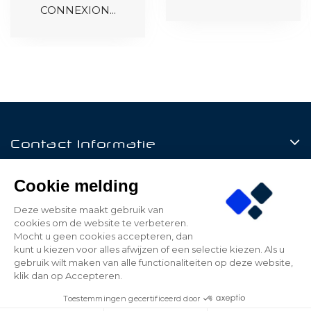
CONNEXION...
Contact Informatie
Producten
Cookie melding
Klantenservice
Deze website maakt gebruik van
cookies om de website te verbeteren.
Mijn Account
Mocht u geen cookies accepteren, dan
kunt u kiezen voor alles afwijzen of een selectie kiezen. Als u
gebruik wilt maken van alle functionaliteiten op deze website,
klik dan op Accepteren.
© 2026 - Be Led - All rights reserved - Realized by
Toestemmingen gecertificeerd door
ALPAWEB