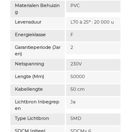
Materialen Behuizin
PVC
G
Levensduur
L70 à 25° : 20 000 u
Energieklasse
F
Garantieperiode (jar
2
En)
Netspanning
230V
Lengte (mm)
50000
Kabellengte
50 cm
Lichtbron Inbegrep
Ja
En
Type Lichtbron
SMD
SDCM Initieel
SDCM< 6