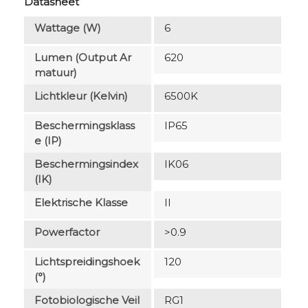
Datasheet
Wattage (W)
6
Lumen (output Ar
620
Matuur)
Lichtkleur (Kelvin)
6500K
Beschermingsklass
IP65
E (IP)
Beschermingsindex
IK06
(IK)
Elektrische Klasse
II
Powerfactor
>0.9
Lichtspreidingshoek
120
(°)
Fotobiologische Veil
RG1