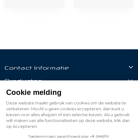
Contact Informatie
Producten
Cookie melding
Klantenservice
Deze website maakt gebruik van cookies om de website te
Mijn Account
verbeteren. Mocht u geen cookies accepteren, dan kunt u
kiezen voor alles afwijzen of een selectie kiezen. Als u gebruik
wilt maken van alle functionaliteiten op deze website, klik dan
op Accepteren.
© 2026 - Be Led - All rights reserved - Realized by
Toestemmingen gecertificeerd door