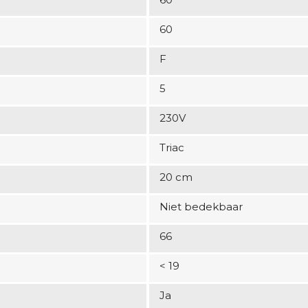
60
F
5
230V
Triac
20 cm
Niet bedekbaar
66
< 19
Ja