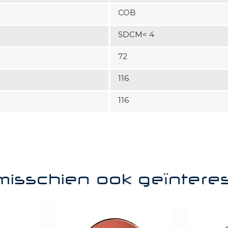
COB
SDCM< 4
72
116
116
misschien ook geïntere