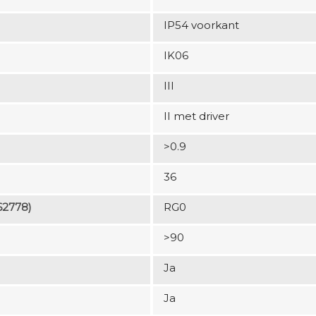
IP54 voorkant
IK06
III
II met driver
>0.9
36
62778)
RG0
>90
Ja
Ja