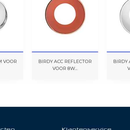
M VOOR
BIRDY ACC REFLECTOR
BIRDY 
VOOR 8W...
V
cten
Klantenservice