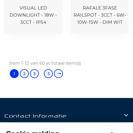
VISUAL LED
RAFALE 3FASE
DOWNLIGHT - 18W -
RAILSPOT - 3CCT - 6W-
3CCT - IP54
10W-15W - DIM WIT
Item 1-12 van 60 in totaal item(s)
…
1
2
3
5
Contact Informatie
Producten