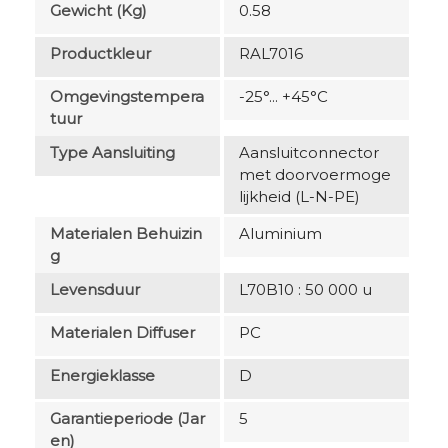
Gewicht (kg)
0.58
Productkleur
RAL7016
Omgevingstempera
-25°... +45°C
Tuur
Type Aansluiting
Aansluitconnector
met doorvoermoge
lijkheid (L-N-PE)
Materialen Behuizin
Aluminium
G
Levensduur
L70B10 : 50 000 u
Materialen Diffuser
PC
Energieklasse
D
Garantieperiode (jar
5
En)