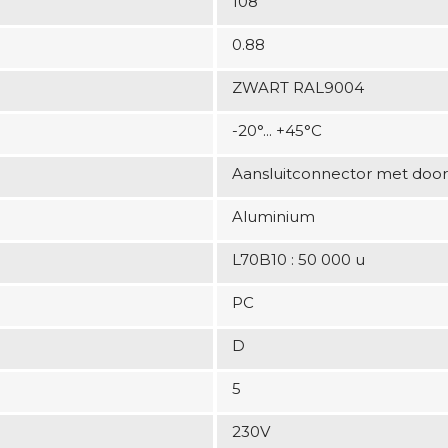
108
0.88
ZWART RAL9004
-20°... +45°C
Aansluitconnector met door
Aluminium
L70B10 : 50 000 u
PC
D
5
230V