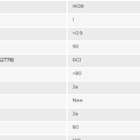
IK08
I
>0.9
90
62778)
RG1
>80
Ja
Nee
Ja
80