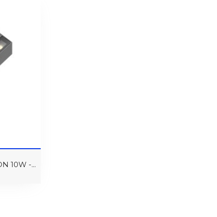
10W -...