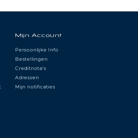
Mijn Account
Persoonlijke Info
Bestellingen
Creditnota's
Adressen
t
Mijn notificaties
tations. Personnalisez vos préférences pour contrôler la manière don