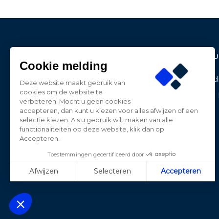
Contact Informatie
Produ
Cookie melding
BE-LED
Aanbied
Deze website maakt gebruik van
Dwarsweg 27
cookies om de website te
Nieuwe 
3181 HP Rozenburg
verbeteren. Mocht u geen cookies
Nederland
accepteren, dan kunt u kiezen voor alles afwijzen of een
selectie kiezen. Als u gebruik wilt maken van alle
0181-787885
functionaliteiten op deze website, klik dan op
Accepteren.
contact@beledpro.nl
Toestemmingen gecertificeerd door
Afwijzen
Selecteren
Accepteren
Axeptio consent
Plateforme de Gestion du Consentement : Personnalisez vos Opt
Notre plateforme vous permet d'adapter et de gérer vos paramètres