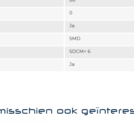
0
Ja
SMD
SDCM< 6
Ja
misschien ook geïntere