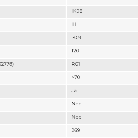
IK08
III
>0.9
120
62778)
RG1
>70
Ja
Nee
Nee
269