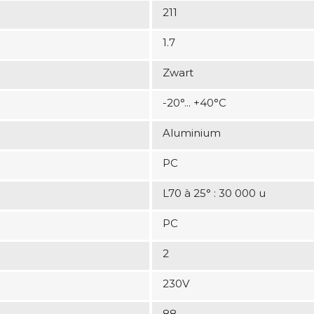
211
1.7
Zwart
-20°... +40°C
Aluminium
PC
L70 à 25° : 30 000 u
PC
2
230V
88