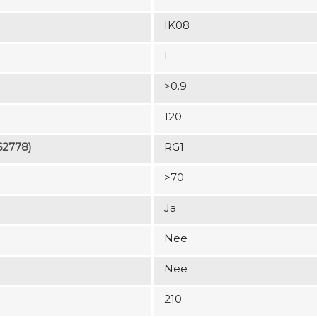
IK08
I
>0.9
120
62778)
RG1
>70
Ja
Nee
Nee
210