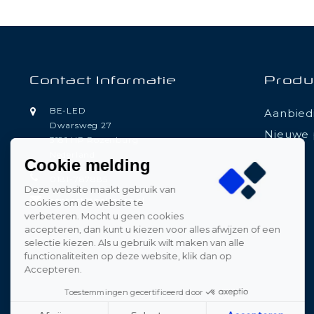
Contact Informatie
Produ
BE-LED
Aanbied
Dwarsweg 27
Nieuwe 
3181 HP Rozenburg
Nederland
Cookie melding
0181-787885
Deze website maakt gebruik van
contact@beledpro.nl
cookies om de website te
verbeteren. Mocht u geen cookies
accepteren, dan kunt u kiezen voor alles afwijzen of een
selectie kiezen. Als u gebruik wilt maken van alle
functionaliteiten op deze website, klik dan op
Accepteren.
Toestemmingen gecertificeerd door