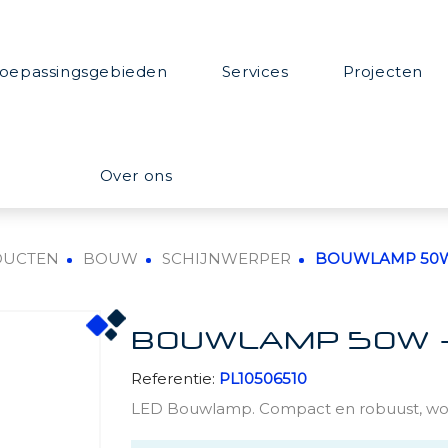
oepassingsgebieden
Services
Projecten
Over ons
DUCTEN
BOUW
SCHIJNWERPER
BOUWLAMP 50W -
BOUWLAMP 50W - 
Referentie:
PL10506510
LED Bouwlamp. Compact en robuust, wor