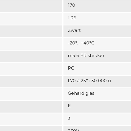
170
1.06
Zwart
-20°... +40°C
male FR stekker
PC
L70 à 25° : 30 000 u
Gehard glas
E
3
230V