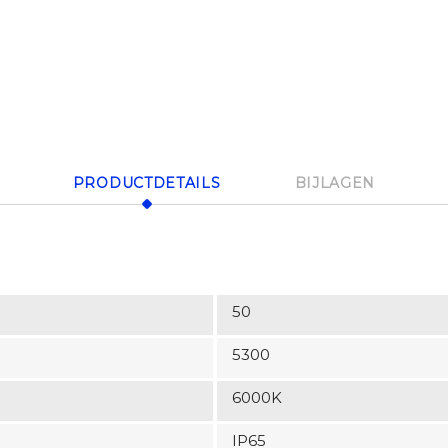
PRODUCTDETAILS
BIJLAGEN
50
5300
6000K
IP65