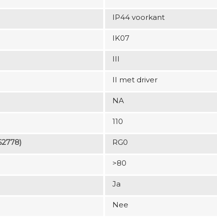
IP44 voorkant
IK07
III
II met driver
NA
110
62778)
RG0
>80
Ja
Nee