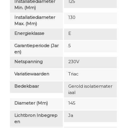
Installatiediameter
125
Min. (mm)
Installatiediameter
130
Max. (mm)
Energieklasse
E
Garantieperiode (jar
5
En)
Netspanning
230V
Variatiewaarden
Triac
Bedekbaar
Gerold isolatiemater
iaal
Diameter (mm)
145
Lichtbron Inbegrep
Ja
En