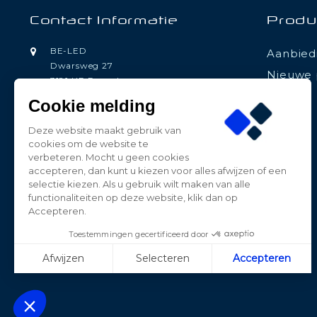
Contact Informatie
Produ
BE-LED
Aanbied
Dwarsweg 27
Nieuwe 
3181 HP Rozenburg
Nederland
Cookie melding
0181-787885
Deze website maakt gebruik van
contact@beledpro.nl
cookies om de website te
verbeteren. Mocht u geen cookies
accepteren, dan kunt u kiezen voor alles afwijzen of een
selectie kiezen. Als u gebruik wilt maken van alle
functionaliteiten op deze website, klik dan op
Accepteren.
Toestemmingen gecertificeerd door
Afwijzen
Selecteren
Accepteren
Axeptio consent
Plateforme de Gestion du Consentement : Personnalisez vos Opt
Notre plateforme vous permet d'adapter et de gérer vos paramètres