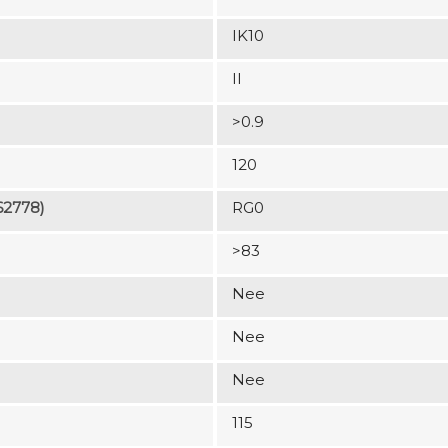
IK10
II
>0.9
120
62778)
RG0
>83
Nee
Nee
Nee
115