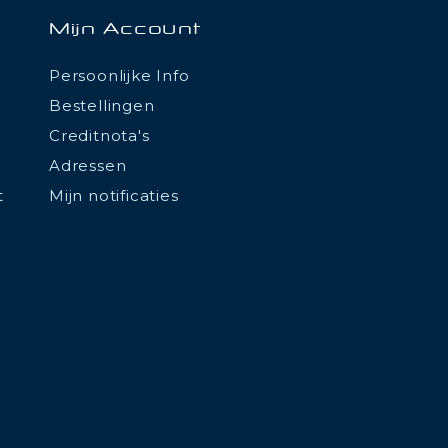
Mijn Account
Persoonlijke Info
Bestellingen
Creditnota's
Adressen
t
Mijn notificaties
tations. Personnalisez vos préférences pour contrôler la manière don