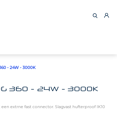
0 - 24W - 3000K
G 360 - 24W - 3000K
en extrne fast connector. Slagvast hufterproof IK10