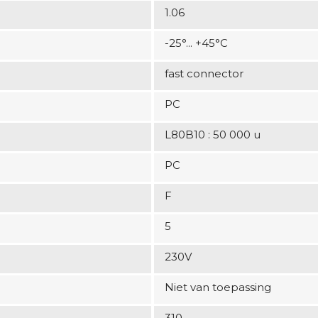
1.06
-25°... +45°C
fast connector
PC
L80B10 : 50 000 u
PC
F
5
230V
Niet van toepassing
310