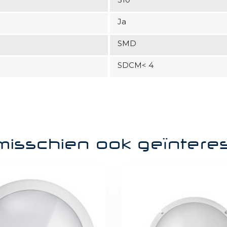
Ja
SMD
SDCM< 4
misschien ook geïntere