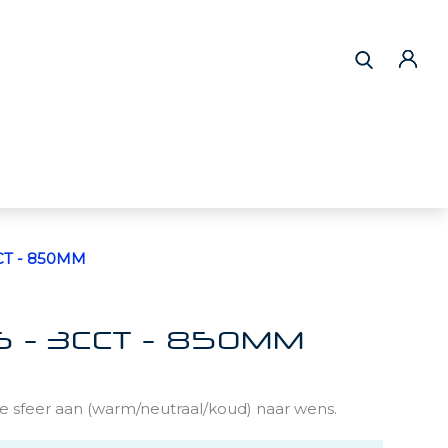
CCT - 850MM
65 - 3CCT - 850MM
e sfeer aan (warm/neutraal/koud) naar wens.