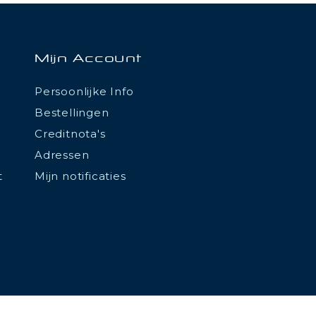
Mijn Account
Persoonlijke Info
Bestellingen
Creditnota's
Adressen
t
Mijn notificaties
tations. Personnalisez vos préférences pour contrôler la manière don