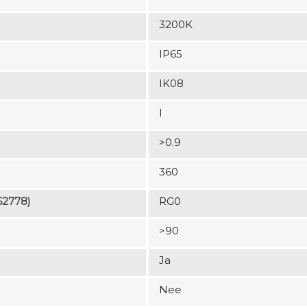
3200K
IP65
IK08
I
>0.9
360
62778)
RG0
>90
Ja
Nee