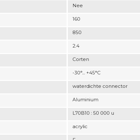
Nee
160
850
2.4
Corten
-30°... +45°C
waterdichte connector
Aluminium
L70B10 : 50 000 u
acrylic
F