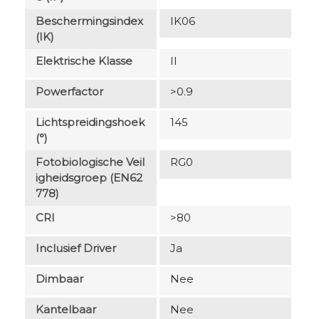
Beschermingsindex
IK06
(IK)
Elektrische Klasse
II
Powerfactor
>0.9
Lichtspreidingshoek
145
(°)
Fotobiologische Veil
RG0
Igheidsgroep (EN62
778)
CRI
>80
Inclusief Driver
Ja
Dimbaar
Nee
Kantelbaar
Nee