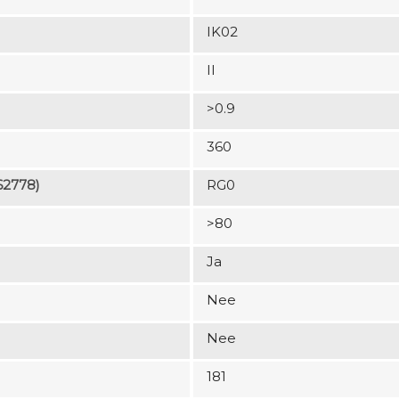
IK02
II
>0.9
360
62778)
RG0
>80
Ja
Nee
Nee
181