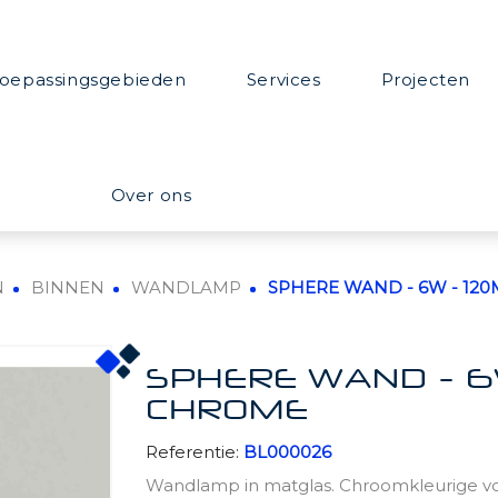
oepassingsgebieden
Services
Projecten
Over ons
N
BINNEN
WANDLAMP
SPHERE WAND - 6W - 120
SPHERE WAND - 6
CHROME
Referentie:
BL000026
Wandlamp in matglas. Chroomkleurige vo