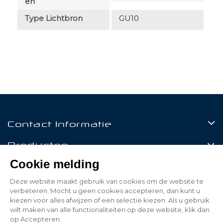
En
Type Lichtbron
GU10
Contact Informatie
Producten
Cookie melding
Klantenservice
Deze website maakt gebruik van cookies om de website te
Mijn Account
verbeteren. Mocht u geen cookies accepteren, dan kunt u
kiezen voor alles afwijzen of een selectie kiezen. Als u gebruik
wilt maken van alle functionaliteiten op deze website, klik dan
op Accepteren.