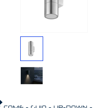
COME - GU10 - UP-DOWN -