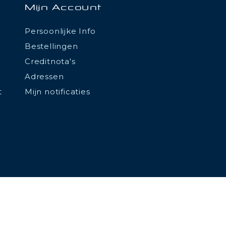
Mijn Account
Persoonlijke Info
Bestellingen
Creditnota's
Adressen
t
Mijn notificaties
tations. Personnalisez vos préférences pour contrôler la manière don