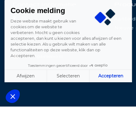
Contact Informatie
Produ
Cookie melding
BE-LED
Aanbied
Deze website maakt gebruik van
Dwarsweg 27
cookies om de website te
Nieuwe 
3181 HP Rozenburg
verbeteren. Mocht u geen cookies
Nederland
accepteren, dan kunt u kiezen voor alles afwijzen of een
selectie kiezen. Als u gebruik wilt maken van alle
0181-787885
functionaliteiten op deze website, klik dan op
Accepteren.
contact@beledpro.nl
Toestemmingen gecertificeerd door
Afwijzen
Selecteren
Accepteren
Axeptio consent
Plateforme de Gestion du Consentement : Personnalisez vos Opt
Notre plateforme vous permet d'adapter et de gérer vos paramètres