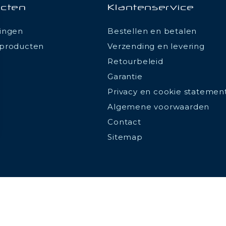
cten
Klantenservice
ingen
Bestellen en betalen
producten
Verzending en levering
Retourbeleid
Garantie
Privacy en cookie statemen
Algemene voorwaarden
Contact
Sitemap
ions
 de confidentialité, en garantissant la conformité avec les réglemen
© 2026 - Be Led - All rights reserved - Realized by
ALPAWEB