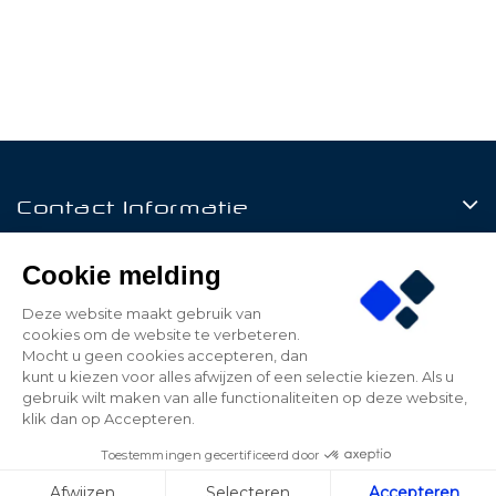
Contact Informatie
Producten
Cookie melding
Klantenservice
Deze website maakt gebruik van
cookies om de website te verbeteren.
Mijn Account
Mocht u geen cookies accepteren, dan
kunt u kiezen voor alles afwijzen of een selectie kiezen. Als u
gebruik wilt maken van alle functionaliteiten op deze website,
klik dan op Accepteren.
© 2026 - Be Led - All rights reserved - Realized by
Toestemmingen gecertificeerd door
ALPAWEB
Afwijzen
Selecteren
Accepteren