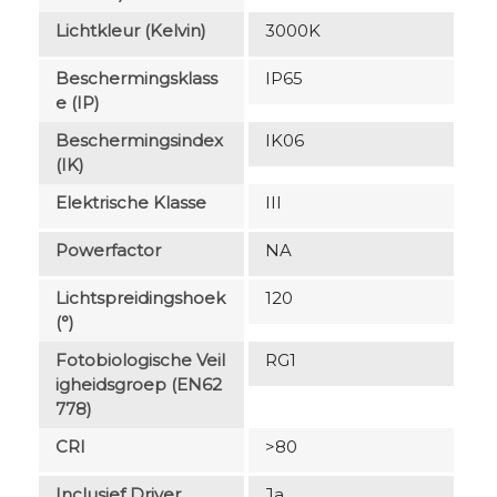
Lichtkleur (Kelvin)
3000K
Beschermingsklass
IP65
E (IP)
Beschermingsindex
IK06
(IK)
Elektrische Klasse
III
Powerfactor
NA
Lichtspreidingshoek
120
(°)
Fotobiologische Veil
RG1
Igheidsgroep (EN62
778)
CRI
>80
Inclusief Driver
Ja