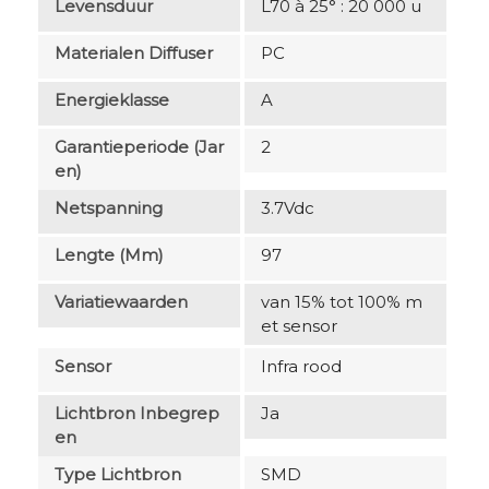
Levensduur
L70 à 25° : 20 000 u
Materialen Diffuser
PC
Energieklasse
A
Garantieperiode (jar
2
En)
Netspanning
3.7Vdc
Lengte (mm)
97
Variatiewaarden
van 15% tot 100% m
et sensor
Sensor
Infra rood
Lichtbron Inbegrep
Ja
En
Type Lichtbron
SMD