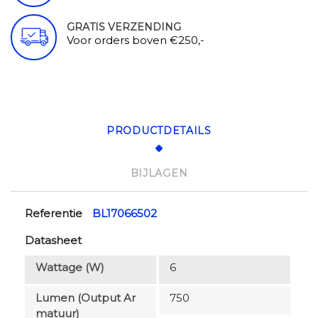
GRATIS VERZENDING
Voor orders boven €250,-
PRODUCTDETAILS
BIJLAGEN
Referentie
BL17066502
Datasheet
Wattage (W)
6
Lumen (output Ar
750
Matuur)