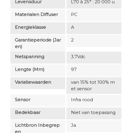
Levensduur
L70 à 25° : 20 000 u
Materialen Diffuser
PC
Energieklasse
A
Garantieperiode (jar
2
En)
Netspanning
3.7Vdc
Lengte (mm)
97
Variatiewaarden
van 15% tot 100% m
et sensor
Sensor
Infra rood
Bedekbaar
Niet van toepassing
Lichtbron Inbegrep
Ja
En