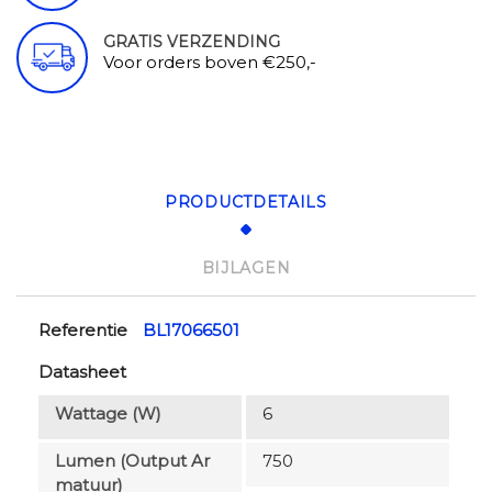
GRATIS VERZENDING
Voor orders boven €250,-
PRODUCTDETAILS
BIJLAGEN
Referentie
BL17066501
Datasheet
Wattage (W)
6
Lumen (output Ar
750
Matuur)