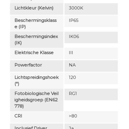
Lichtkleur (Kelvin)
3000K
Beschermingsklass
IP65
E (IP)
Beschermingsindex
IK06
(IK)
Elektrische Klasse
III
Powerfactor
NA
Lichtspreidingshoek
120
(°)
Fotobiologische Veil
RG1
Igheidsgroep (EN62
778)
CRI
>80
Inclusief Driver
Ja