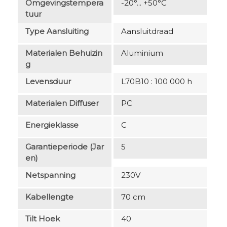
Omgevingstempera
-20°... +50°C
Tuur
Type Aansluiting
Aansluitdraad
Materialen Behuizin
Aluminium
G
Levensduur
L70B10 : 100 000 h
Materialen Diffuser
PC
Energieklasse
C
Garantieperiode (jar
5
En)
Netspanning
230V
Kabellengte
70 cm
Tilt Hoek
40