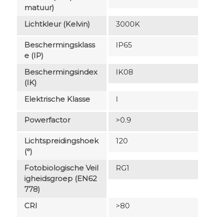
Matuur)
Lichtkleur (Kelvin)
3000K
Beschermingsklass
IP65
E (IP)
Beschermingsindex
IK08
(IK)
Elektrische Klasse
I
Powerfactor
>0.9
Lichtspreidingshoek
120
(°)
Fotobiologische Veil
RG1
Igheidsgroep (EN62
778)
CRI
>80