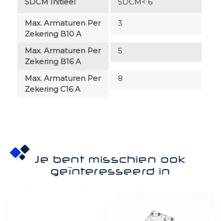
SDCM Initieel
SDCM< 6
Max. Armaturen Per
3
Zekering B10 A
Max. Armaturen Per
5
Zekering B16 A
Max. Armaturen Per
8
Zekering C16 A
Je bent misschien ook
geïnteresseerd in