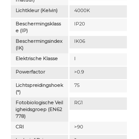
Lichtkleur (Kelvin)
4000K
Beschermingsklass
IP20
E (IP)
Beschermingsindex
IK06
(IK)
Elektrische Klasse
I
Powerfactor
>0.9
Lichtspreidingshoek
75
(°)
Fotobiologische Veil
RG1
Igheidsgroep (EN62
778)
CRI
>90