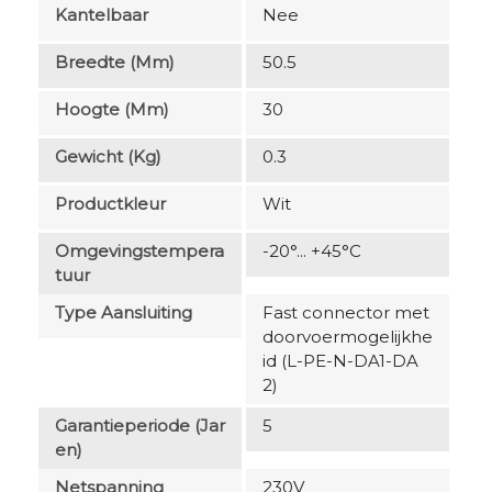
Kantelbaar
Nee
Breedte (mm)
50.5
Hoogte (mm)
30
Gewicht (kg)
0.3
Productkleur
Wit
Omgevingstempera
-20°... +45°C
Tuur
Type Aansluiting
Fast connector met
doorvoermogelijkhe
id (L-PE-N-DA1-DA
2)
Garantieperiode (jar
5
En)
Netspanning
230V