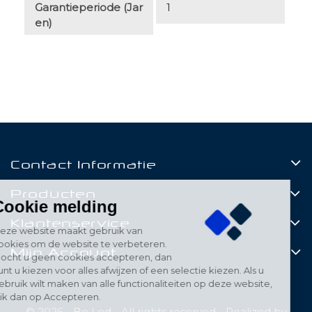
Garantieperiode (jar
1
En)
Contact Informatie
Producten
Cookie melding
Klantenservice
Deze website maakt gebruik van
cookies om de website te verbeteren.
Mijn Account
Mocht u geen cookies accepteren, dan
kunt u kiezen voor alles afwijzen of een selectie kiezen. Als u
gebruik wilt maken van alle functionaliteiten op deze website,
klik dan op Accepteren.
© 2026 - Be Led - All rights reserved - Realized by