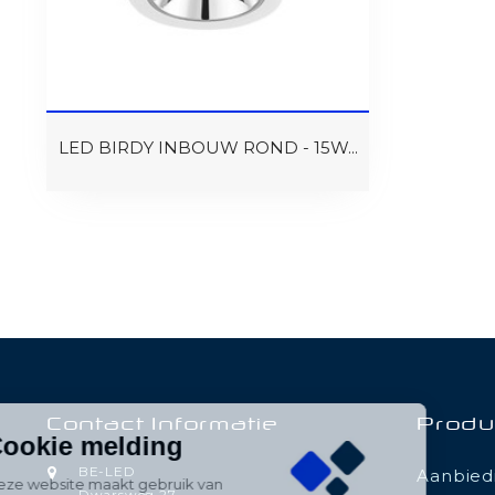
LED BIRDY INBOUW ROND - 15W...
Contact Informatie
Produ
Cookie melding
BE-LED
Aanbied
Deze website maakt gebruik van
Dwarsweg 27