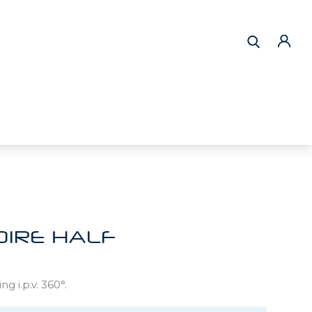
IRE HALF
g i.p.v. 360°.