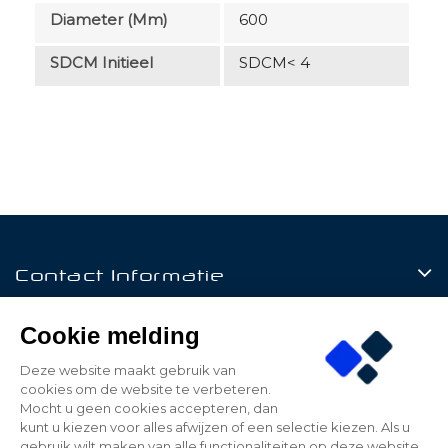
Diameter (mm)
600
SDCM Initieel
SDCM< 4
Contact Informatie
Producten
Cookie melding
Klantenservice
Deze website maakt gebruik van
cookies om de website te verbeteren.
Mijn Account
Mocht u geen cookies accepteren, dan
kunt u kiezen voor alles afwijzen of een selectie kiezen. Als u
gebruik wilt maken van alle functionaliteiten op deze website,