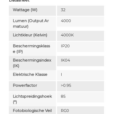
Datasheet
Wattage (W)
32
Lumen (output Ar
4000
Matuur)
Lichtkleur (Kelvin)
4000K
Beschermingsklass
IP20
E (IP)
Beschermingsindex
IK04
(IK)
Elektrische Klasse
I
Powerfactor
>0.95
Lichtspreidingshoek
85
(°)
Fotobiologische Veil
RG0