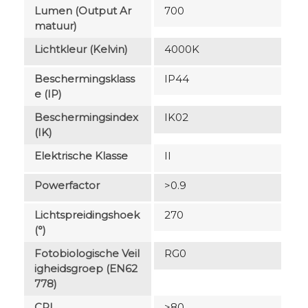
Lumen (output Ar
700
Matuur)
Lichtkleur (Kelvin)
4000K
Beschermingsklass
IP44
E (IP)
Beschermingsindex
IK02
(IK)
Elektrische Klasse
II
Powerfactor
>0.9
Lichtspreidingshoek
270
(°)
Fotobiologische Veil
RG0
Igheidsgroep (EN62
778)
CRI
>80