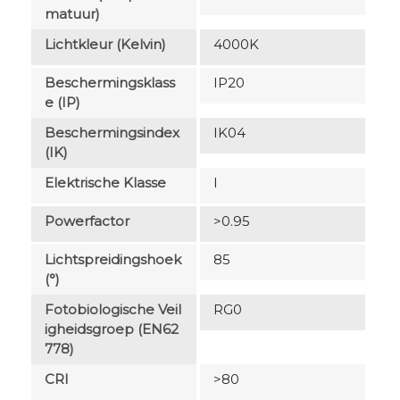
Matuur)
Lichtkleur (Kelvin)
4000K
Beschermingsklass
IP20
E (IP)
Beschermingsindex
IK04
(IK)
Elektrische Klasse
I
Powerfactor
>0.95
Lichtspreidingshoek
85
(°)
Fotobiologische Veil
RG0
Igheidsgroep (EN62
778)
CRI
>80