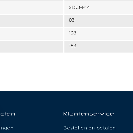
SDCM< 4
83
138
183
cten
Klantenservice
ingen
Bestellen en betalen