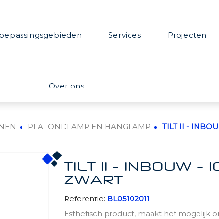
oepassingsgebieden
Services
Projecten
Over ons
NEN
PLAFONDLAMP EN HANGLAMP
TILT II - INBO
TILT II - INBOUW - 
ZWART
Referentie:
BL05102011
Esthetisch product, maakt het mogelijk om