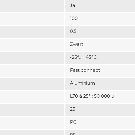
Ja
100
0.5
Zwart
-25°... +45°C
Fast connect
Aluminium
L70 à 25° : 50 000 u
25
PC
85