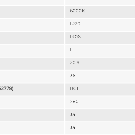
6000K
IP20
IK06
II
>0.9
36
62778)
RG1
>80
Ja
Ja