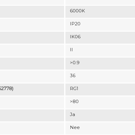
6000K
IP20
IK06
II
>0.9
36
62778)
RG1
>80
Ja
Nee