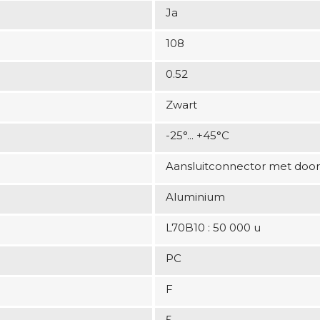
Ja
108
0.52
Zwart
-25°... +45°C
Aansluitconnector met door
Aluminium
L70B10 : 50 000 u
PC
F
5