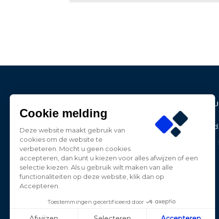
Contact Informatie
Produ
Cookie melding
BE-LED
Aanbied
Deze website maakt gebruik van
Dwarsweg 27
cookies om de website te
Nieuwe 
3181 HP Rozenburg
verbeteren. Mocht u geen cookies
Nederland
accepteren, dan kunt u kiezen voor alles afwijzen of een
selectie kiezen. Als u gebruik wilt maken van alle
0181-787885
functionaliteiten op deze website, klik dan op
Accepteren.
contact@beledpro.nl
Toestemmingen gecertificeerd door
Afwijzen
Selecteren
Accepteren