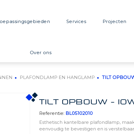
oepassingsgebieden
Services
Projecten
Over ons
NNEN
PLAFONDLAMP EN HANGLAMP
TILT OPBOUW 
TILT OPBOUW - 10W
Referentie:
BL05102010
Esthetisch kantelbare plafondlamp, maakt
eenvoudig te bevestigen en is verstelbaar 