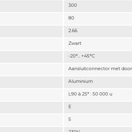
300
80
2.66
Zwart
-20°... +45°C
Aansluitconnector met door
Aluminium
L90 à 25° : 50 000 u
E
5
230V