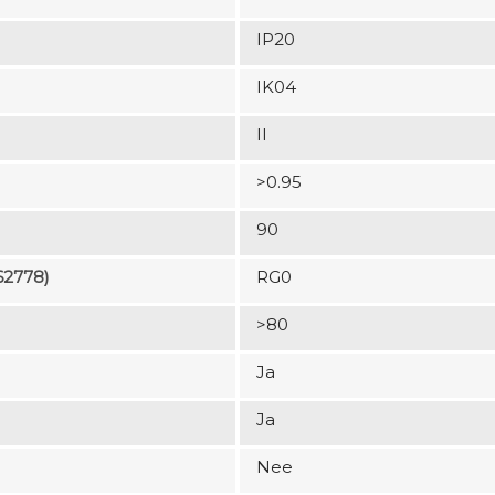
IP20
IK04
II
>0.95
90
62778)
RG0
>80
Ja
Ja
Nee