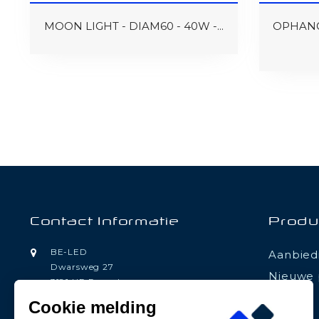
MOON LIGHT - DIAM60 - 40W -...
OPHANG
Contact Informatie
Produ
BE-LED
Aanbied
Dwarsweg 27
Nieuwe 
3181 HP Rozenburg
Nederland
Cookie melding