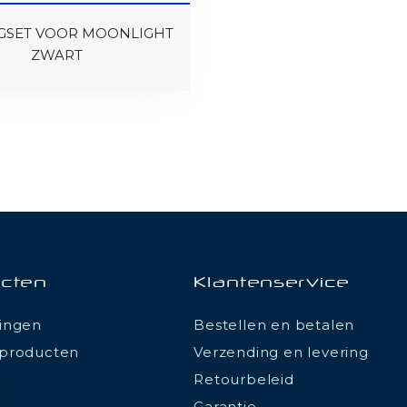
SET VOOR MOONLIGHT
ZWART
cten
Klantenservice
ingen
Bestellen en betalen
producten
Verzending en levering
Retourbeleid
Garantie