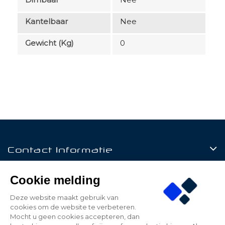
Kantelbaar
Nee
Gewicht (kg)
0
Contact Informatie
Producten
Cookie melding
Klantenservice
Deze website maakt gebruik van
cookies om de website te verbeteren.
Mijn Account
Mocht u geen cookies accepteren, dan