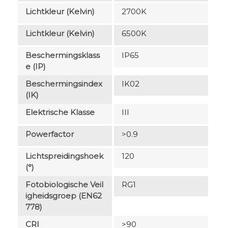
Lichtkleur (Kelvin)
2700K
Lichtkleur (Kelvin)
6500K
Beschermingsklass
IP65
E (IP)
Beschermingsindex
IK02
(IK)
Elektrische Klasse
III
Powerfactor
>0.9
Lichtspreidingshoek
120
(°)
Fotobiologische Veil
RG1
Igheidsgroep (EN62
778)
CRI
>90