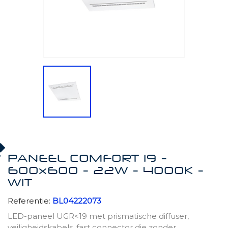
PANEEL COMFORT 19 -
600x600 - 22W - 4000K -
WIT
Referentie:
BL04222073
LED-paneel UGR<19 met prismatische diffuser,
veiligheidskabels, fast connector die zonder