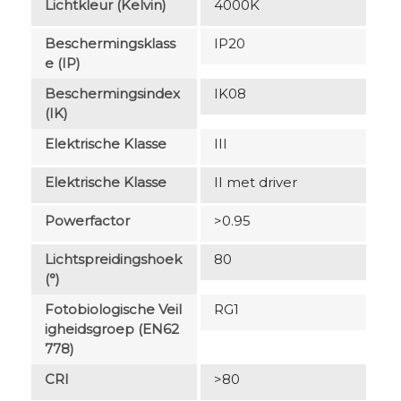
Lichtkleur (Kelvin)
4000K
Beschermingsklass
IP20
E (IP)
Beschermingsindex
IK08
(IK)
Elektrische Klasse
III
Elektrische Klasse
II met driver
Powerfactor
>0.95
Lichtspreidingshoek
80
(°)
Fotobiologische Veil
RG1
Igheidsgroep (EN62
778)
CRI
>80