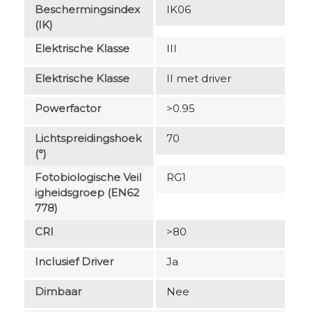
Beschermingsindex
IK06
(IK)
Elektrische Klasse
III
Elektrische Klasse
II met driver
Powerfactor
>0.95
Lichtspreidingshoek
70
(°)
Fotobiologische Veil
RG1
Igheidsgroep (EN62
778)
CRI
>80
Inclusief Driver
Ja
Dimbaar
Nee