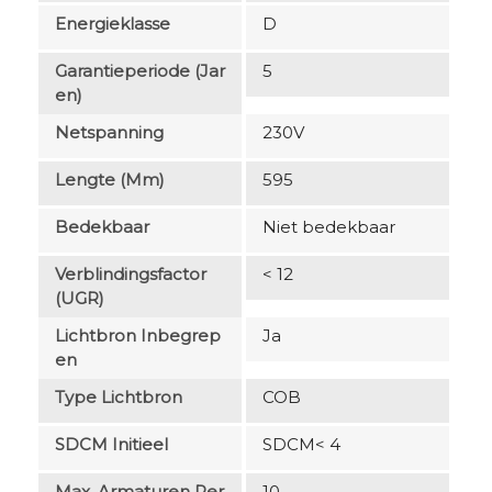
Energieklasse
D
Garantieperiode (jar
5
En)
Netspanning
230V
Lengte (mm)
595
Bedekbaar
Niet bedekbaar
Verblindingsfactor
< 12
(UGR)
Lichtbron Inbegrep
Ja
En
Type Lichtbron
COB
SDCM Initieel
SDCM< 4
Max. Armaturen Per
10