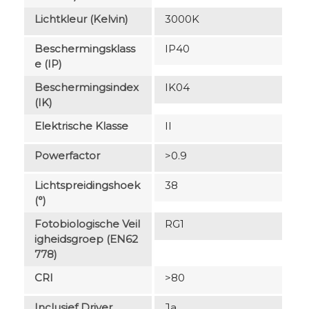
Lichtkleur (Kelvin)
3000K
Beschermingsklass
IP40
E (IP)
Beschermingsindex
IK04
(IK)
Elektrische Klasse
II
Powerfactor
>0.9
Lichtspreidingshoek
38
(°)
Fotobiologische Veil
RG1
Igheidsgroep (EN62
778)
CRI
>80
Inclusief Driver
Ja