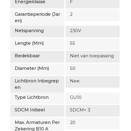
Energieklasse
F
Garantieperiode (jar
2
En)
Netspanning
230V
Lengte (mm)
55
Bedekbaar
Niet van toepassing
Diameter (mm)
50
Lichtbron Inbegrep
Nee
En
Type Lichtbron
GU10
SDCM Initieel
SDCM< 3
Max. Armaturen Per
20
Zekering B10 A