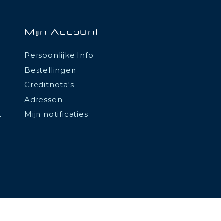
Mijn Account
Persoonlijke Info
Bestellingen
Creditnota's
Adressen
t
Mijn notificaties
tations. Personnalisez vos préférences pour contrôler la manière don