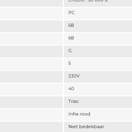
PC
68
68
G
5
230V
40
Triac
Infra rood
Niet bedekbaar