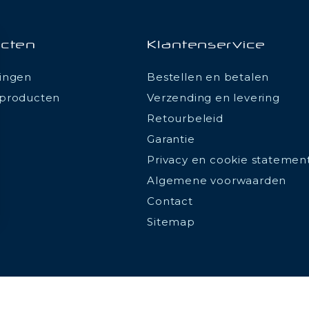
cten
Klantenservice
ingen
Bestellen en betalen
producten
Verzending en levering
Retourbeleid
Garantie
Privacy en cookie statemen
Algemene voorwaarden
Contact
Sitemap
ions
 de confidentialité, en garantissant la conformité avec les réglemen
© 2026 - Be Led - All rights reserved - Realized by
ALPAWEB