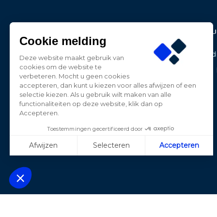
Contact Informatie
Produ
Cookie melding
BE-LED
Aanbied
Deze website maakt gebruik van
Dwarsweg 27
cookies om de website te
Nieuwe 
3181 HP Rozenburg
verbeteren. Mocht u geen cookies
Nederland
accepteren, dan kunt u kiezen voor alles afwijzen of een
selectie kiezen. Als u gebruik wilt maken van alle
0181-787885
functionaliteiten op deze website, klik dan op
Accepteren.
contact@beledpro.nl
Toestemmingen gecertificeerd door
Afwijzen
Selecteren
Accepteren
Axeptio consent
Plateforme de Gestion du Consentement : Personnalisez vos Opt
Notre plateforme vous permet d'adapter et de gérer vos paramètres