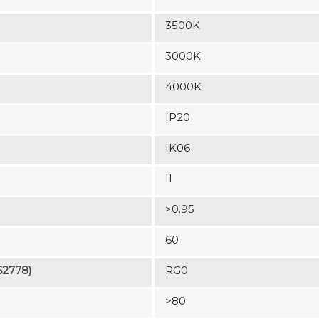
3500K
3000K
4000K
IP20
IK06
II
>0.95
60
62778)
RG0
>80