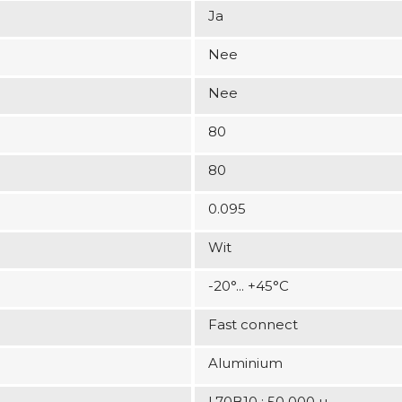
Ja
Nee
Nee
80
80
0.095
Wit
-20°... +45°C
Fast connect
Aluminium
L70B10 : 50 000 u