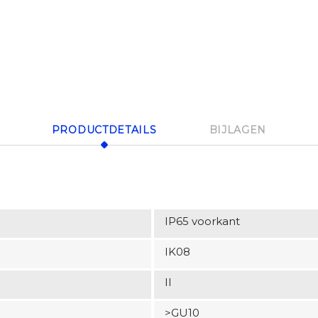
PRODUCTDETAILS
BIJLAGEN
IP65 voorkant
IK08
II
>GU10