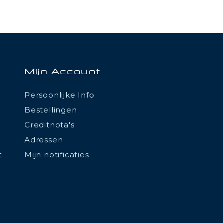
Mijn Account
Persoonlijke Info
Bestellingen
Creditnota's
Adressen
t
Mijn notificaties
tations. Personnalisez vos préférences pour contrôler la manière don