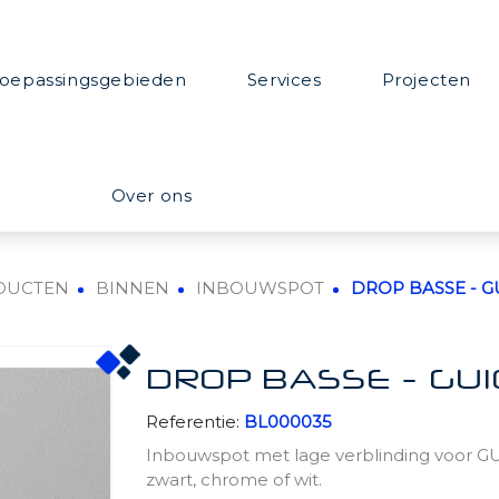
oepassingsgebieden
Services
Projecten
Over ons
DUCTEN
BINNEN
INBOUWSPOT
DROP BASSE - GU
DROP BASSE - GU10
Referentie:
BL000035
Inbouwspot met lage verblinding voor GU10
zwart, chrome of wit.