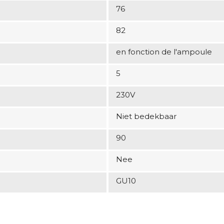
76
82
en fonction de l'ampoule
5
230V
Niet bedekbaar
90
Nee
GU10